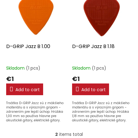
s
s
o
t
r
o
t
f
i
p
n
r
g
o
D-GRIP Jazz B 1.00
D-GRIP Jazz B 1.18
d
u
c
Skladom
(1 pcs)
Skladom
(1 pcs)
t
€1
€1
s
Add to cart
Add to cart
Trsátka D-GRIP Jazz sú z mäkšieho
Trsátka D-GRIP Jazz sú z mäkšieho
materiálu a s výrazným gripom -
materiálu a s výrazným gripom -
zdrsnením pre lepší úchop. Hrúbka
zdrsnením pre lepší úchop. Hrúbka
1,00 mm sa používa hlavne pre
1,18 mm sa používa hlavne pre
akustické gitary, elektrické gitary.
akustické gitary, elektrické gitary.
2
items total
L