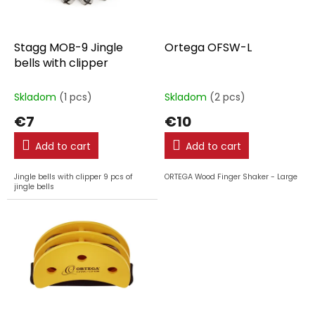
f
p
r
o
Stagg MOB-9 Jingle
Ortega OFSW-L
d
bells with clipper
u
c
Skladom
(1 pcs)
Skladom
(2 pcs)
t
€7
€10
s
Add to cart
Add to cart
Jingle bells with clipper 9 pcs of
ORTEGA Wood Finger Shaker - Large
jingle bells