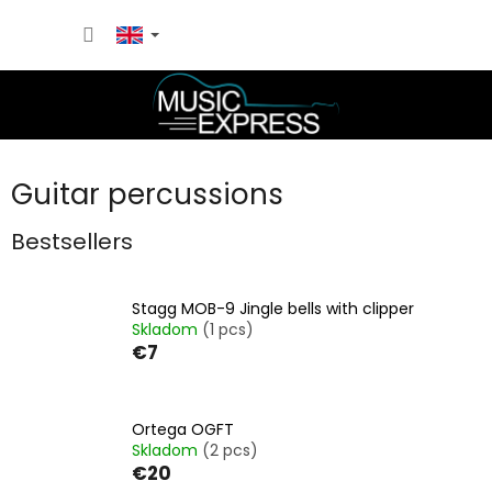
Skip
SHOPP
to
content
CART
Guitar percussions
Bestsellers
Stagg MOB-9 Jingle bells with clipper
Skladom
(1 pcs)
€7
Ortega OGFT
Skladom
(2 pcs)
€20