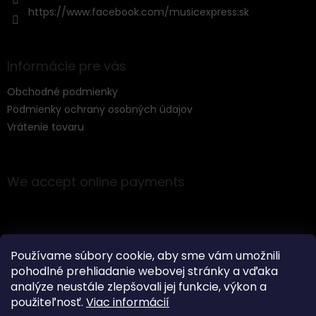
t
https://www.facebook.com/musicexpress.sk
r
o
l
s
Informácie pre vás
Obchodné podmienky
Podmienky ochrany osobných údajov
Vrátenie tovaru
We accept online payments
Používame súbory cookie, aby sme vám umožnili
pohodlné prehliadanie webovej stránky a vďaka
Instagram
analýze neustále zlepšovali jej funkcie, výkon a
použiteľnosť.
Viac informácií