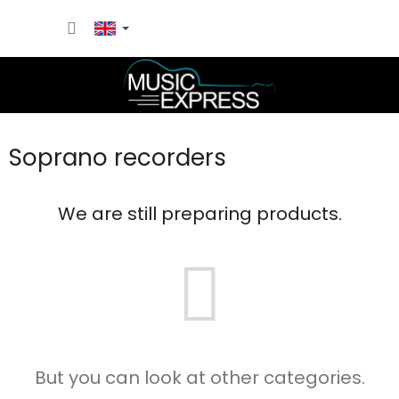
Skip
SHOPP
to
content
CART
Soprano recorders
We are still preparing products.
But you can look at other categories.