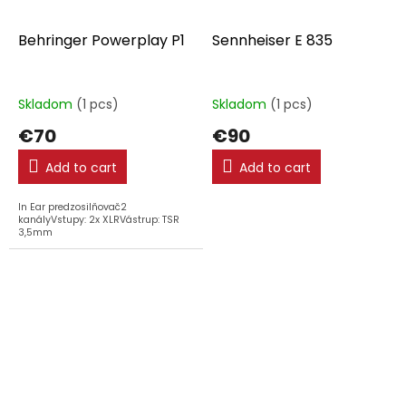
Behringer Powerplay P1
Sennheiser E 835
Skladom
(1 pcs)
Skladom
(1 pcs)
€70
€90
Add to cart
Add to cart
In Ear predzosilňovač2
kanályVstupy: 2x XLRVástrup: TSR
3,5mm