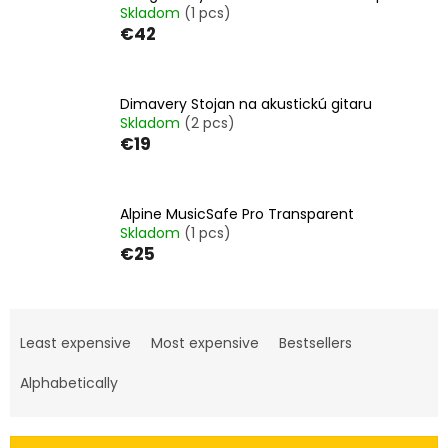
Skladom
(1 pcs)
€42
Dimavery Stojan na akustickú gitaru
Skladom
(2 pcs)
€19
Alpine MusicSafe Pro Transparent
Skladom
(1 pcs)
€25
P
r
Least expensive
Most expensive
Bestsellers
o
d
Alphabetically
u
c