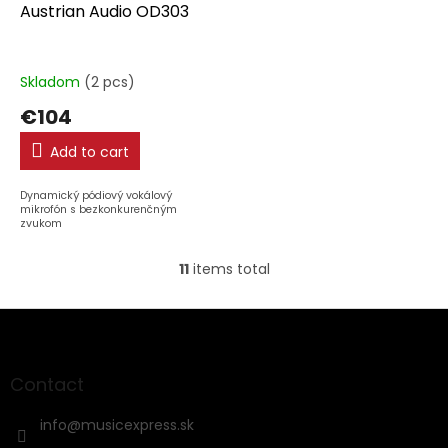
Austrian Audio OD303
Skladom
(2 pcs)
€104
Add to cart
Dynamický pódiový vokálový
mikrofón s bezkonkurenčným
zvukom
11
items total
L
i
s
F
t
o
i
o
n
t
Contact
g
e
c
r
info
@
musicexpress.sk
o