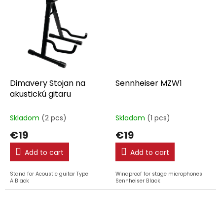
Dimavery Stojan na
Sennheiser MZW1
akustickú gitaru
Skladom
(2 pcs)
Skladom
(1 pcs)
€19
€19
Add to cart
Add to cart
Stand for Acoustic guitar Type
Windproof for stage microphones
A Black
Sennheiser Black