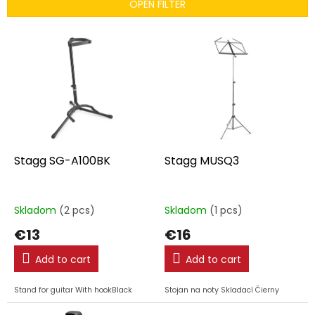
t
OPEN FILTER
s
o
L
r
i
t
s
i
t
n
o
g
f
p
r
o
Stagg SG-A100BK
Stagg MUSQ3
d
u
c
Skladom
(2 pcs)
Skladom
(1 pcs)
t
€13
€16
s
Add to cart
Add to cart
Stand for guitar With hookBlack
Stojan na noty Skladací Čierny