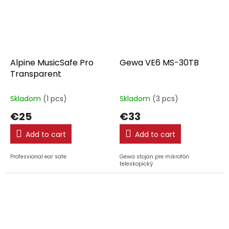
Alpine MusicSafe Pro
Gewa VE6 MS-30TB
Transparent
Skladom
(1 pcs)
Skladom
(3 pcs)
€25
€33
Add to cart
Add to cart
Professional ear safe
Gewa stojan pre mikrofón
teleskopický