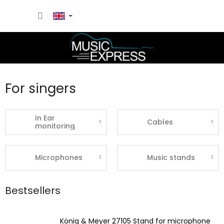
Skip
SHOPP
to
content
CART
For singers
In Ear
Cables
monitoring
Microphones
Music stands
Bestsellers
König & Meyer 27105 Stand for microphone