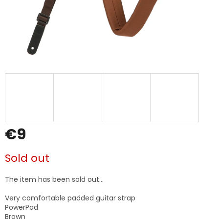
€9
Measure
Sold out
price:
The item has been sold out…
Very comfortable padded guitar strap
PowerPad
Brown