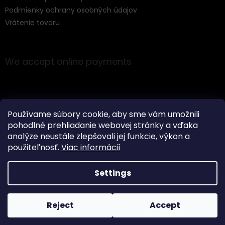
Podmienky ochrany osobných údajov
Vrátenie tovaru
We accept online payments
Používame súbory cookie, aby sme vám umožnili
pohodlné prehliadanie webovej stránky a vďaka
Instagram
analýze neustále zlepšovali jej funkcie, výkon a
použiteľnosť.
Viac informácií
Settings
Created by Shoptet
Reject
Accept
Copyright 2026
Music Express
. All rights reserved.