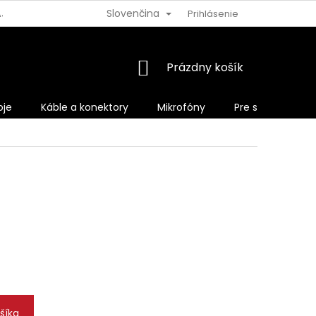
Slovenčina
AJOV
VRÁTENIE TOVARU
Prihlásenie
NÁKUPNÝ
Prázdny košík
KOŠÍK
oje
Káble a konektory
Mikrofóny
Pre spevákov
šíka