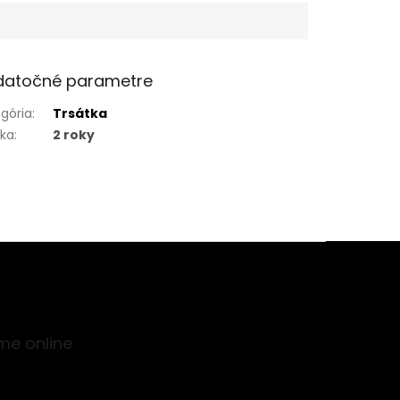
datočné parametre
gória
:
Trsátka
uka
:
2 roky
me online