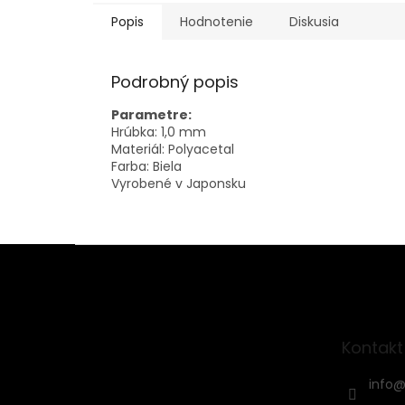
Popis
Hodnotenie
Diskusia
Podrobný popis
Parametre:
Hrúbka: 1,0 mm
Materiál: Polyacetal
Farba: Biela
Vyrobené v Japonsku
Z
á
p
ä
t
Kontakt
i
e
info