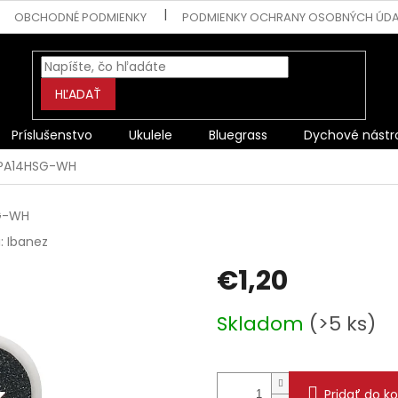
OBCHODNÉ PODMIENKY
PODMIENKY OCHRANY OSOBNÝCH ÚD
HĽADAŤ
Príslušenstvo
Ukulele
Bluegrass
Dychové nástr
PPA14HSG-WH
G-WH
a:
Ibanez
€1,20
Jednotková
Skladom
(>5 ks)
cena:
Pridať do ko