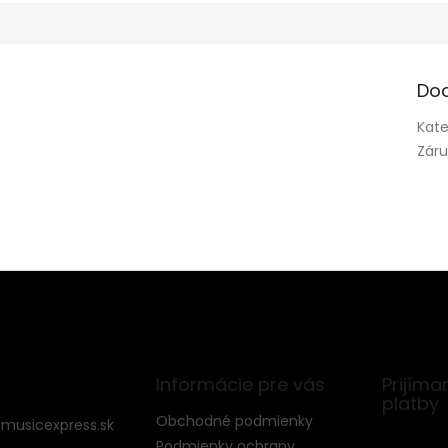
Do
Kate
Zár
Informácie pre vás
Prijíma
platby
Obchodné podmienky
@
musicexpress.sk
Podmienky ochrany