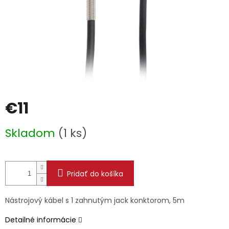
€11
Jednotková
Skladom
(1 ks)
cena:
Pridať do košíka
Nástrojový kábel s 1 zahnutým jack konktorom, 5m
Detailné informácie