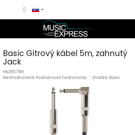
Prejsť
NÁKU
na
obsah
KOŠÍK
Basic Gitrový kábel 5m, zahnutý
Jack
HN255789
Priemerné
Neohodnotené
Podrobnosti hodnotenia
Značka:
Basic
hodnotenie
produktu
je
0,0
z
5
hviezdičiek.