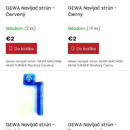
o
o
d
GEWA Navíjač strún -
GEWA Navíjač strún -
v
u
Červený
Čierny
k
t
Skladom
(2 ks)
Skladom
(>5 ks)
o
€2
€2
v
Do košíka
Do košíka
Gewa navíjač strún GEWA MACHINE
Gewa navíjač strún GEWA MACHINE
HEAD TURNER Plastový Červený
HEAD TURNER Plastový Čierny
GEWA Navíjač strún -
GEWA Navíjač strún -