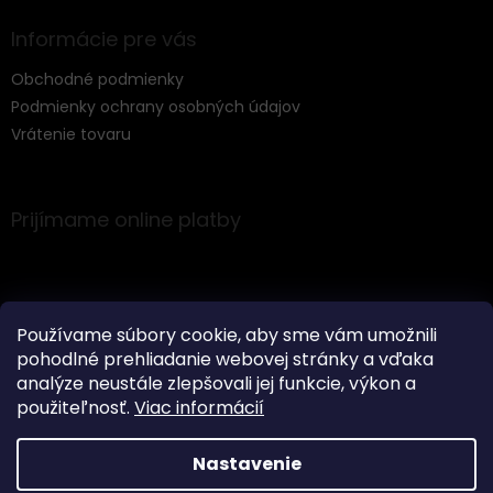
y
v
Informácie pre vás
ý
p
Obchodné podmienky
i
s
Podmienky ochrany osobných údajov
u
Vrátenie tovaru
Prijímame online platby
Používame súbory cookie, aby sme vám umožnili
pohodlné prehliadanie webovej stránky a vďaka
Instagram
analýze neustále zlepšovali jej funkcie, výkon a
použiteľnosť.
Viac informácií
Nastavenie
Vytvoril Shoptet