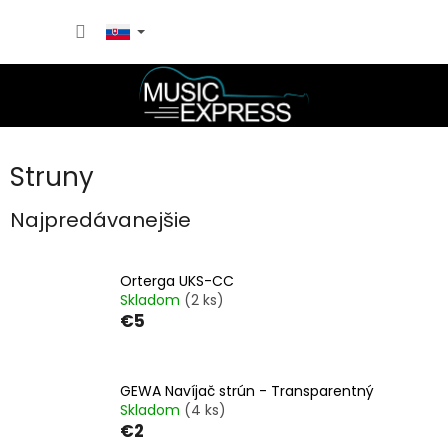
Prejsť
NÁKU
na
obsah
KOŠÍK
Struny
Najpredávanejšie
Orterga UKS-CC
Skladom
(2 ks)
€5
GEWA Navíjač strún - Transparentný
Skladom
(4 ks)
€2