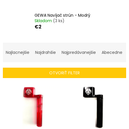
GEWA Navíjač strún - Modrý
Skladom
(3 ks)
€2
R
a
Najlacnejšie
Najdrahšie
Najpredávanejšie
Abecedne
d
e
n
OTVORIŤ FILTER
i
e
V
p
ý
r
p
o
i
d
s
u
p
k
r
t