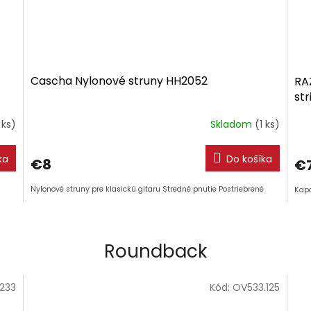
Cascha Nylonové struny HH2052
RA
st
 ks)
Skladom
(1 ks)
ka
Do košíka
€8
€
Nylonové struny pre klasickú gitaru Stredné pnutie Postriebrené
Kapo
Roundback
.233
Kód:
OV533.125