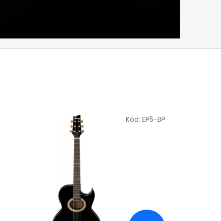
Kód:
EP5-BP