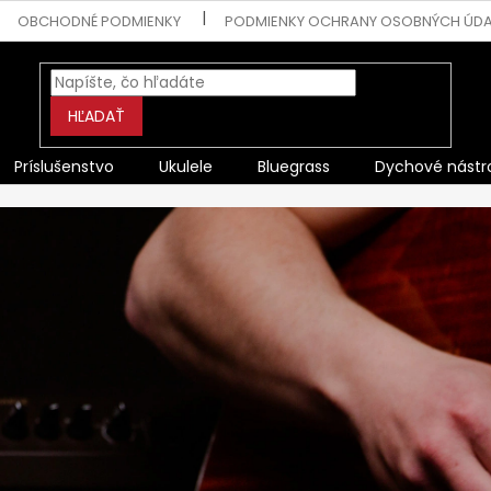
OBCHODNÉ PODMIENKY
PODMIENKY OCHRANY OSOBNÝCH ÚD
HĽADAŤ
Príslušenstvo
Ukulele
Bluegrass
Dychové nástr