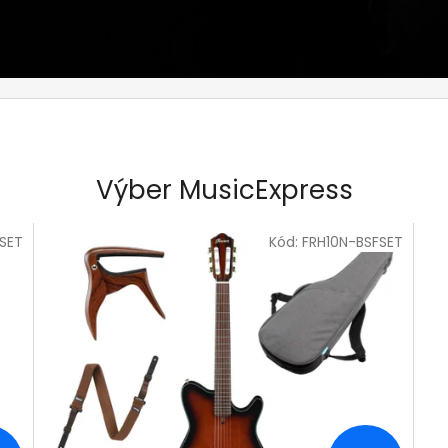
Výber MusicExpress
1SET
Kód:
FRH10N-BSFSET