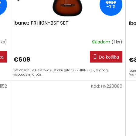
4
€629
%
–3 %
Ibanez FRH10N-BSF SET
Ib
 ks)
Skladom
(1 ks)
ka
Do košíka
€609
€
Set obsahuje:Elektro-akustickú gitaru FRH10N-BSF, Gigbag,
Iban
kapodaster a pás.
Pear
1152
Kód:
HN220880