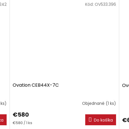
242
Kód:
OV533.396
Ovation CEB44X-7C
Ov
 ks)
Objednané
(1 ks)
€580
€
ka
Do košíka
Jednotková
€580 / 1 ks
cena: