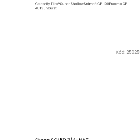
Celebrity Elite®Super ShallowSnímač CP-100Preamp OP-
4CTSunburst
Kód:
25025