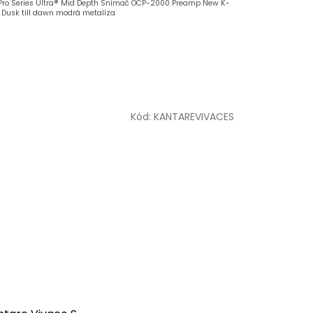
Pro Series Ultra® Mid Depth Snímač OCP-2000 Preamp New K-
 Dusk till dawn modrá metalíza
Kód:
KANTAREVIVACES