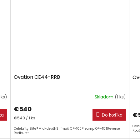
Ovation CE44-RRB
Ov
 ks)
Skladom
(1 ks)
€540
€
ka
Do košíka
Jednotková
€540 / 1 ks
cena:
Cele
d
Celebrity Elite®Mid-depthSnímač CP-100Preamp OP-4CTReverse
Koa
Redburst