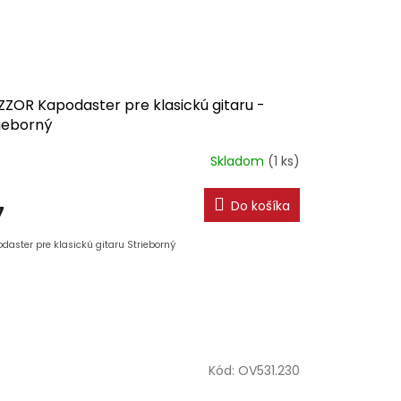
ZZOR Kapodaster pre klasickú gitaru -
rieborný
Skladom
(1 ks)
Do košíka
7
daster pre klasickú gitaru Strieborný
Kód:
OV531.230