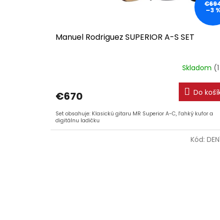
€69
–3 
Manuel Rodriguez SUPERIOR A-S SET
Skladom
(1
Do koší
€670
Set obsahuje: Klasickú gitaru MR Superior A-C, ľahký kufor a
digitálnu ladičku
Kód:
DEN