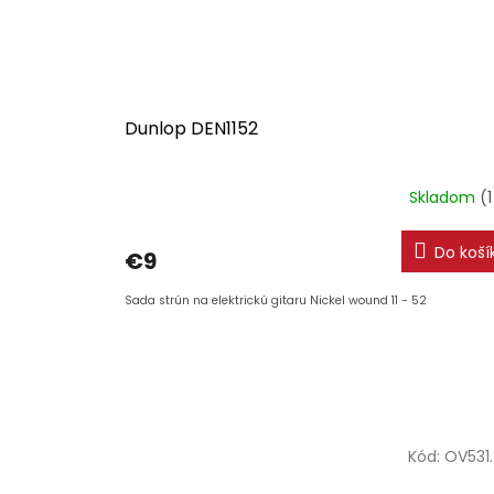
Dunlop DEN1152
Skladom
(1
Do koší
€9
Sada strún na elektrickú gitaru Nickel wound 11 - 52
Kód:
OV531