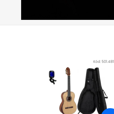
Kód:
501.48