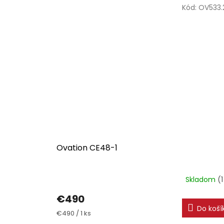
Kód:
OV533.
Ovation CE48-1
Skladom
(1
€490
Do koší
Jednotková
€490 / 1 ks
cena: