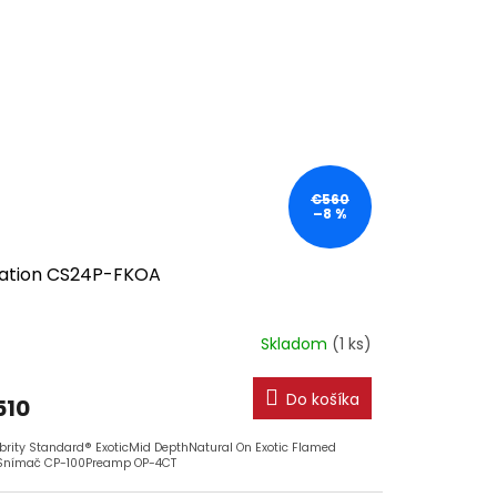
€560
–8 %
ation CS24P-FKOA
Skladom
(1 ks)
Do košíka
510
brity Standard® ExoticMid DepthNatural On Exotic Flamed
Snímač CP-100Preamp OP-4CT