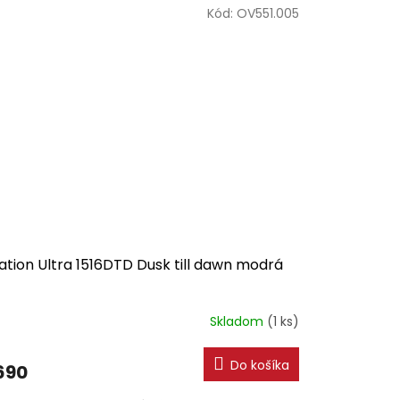
Kód:
OV551.005
ation Ultra 1516DTD Dusk till dawn modrá
Skladom
(1 ks)
Do košíka
690