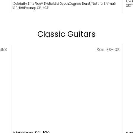
The 
Celebrity ElitePlus® ExoticMid DepthCognac Burst/NaturalSnímač
21CT
CP-100Preamp OP-4CT
Classic Guitars
653
Kód:
ES-10S