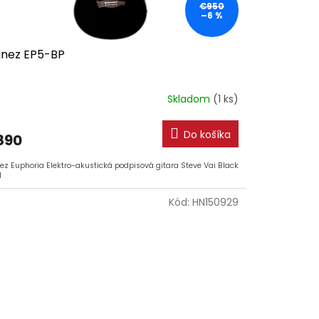
€950
–6 %
anez EP5-BP
Skladom
(1 ks)
Do košíka
890
ez Euphoria Elektro-akustická podpisová gitara Steve Vai Black
l
Kód:
HN150929