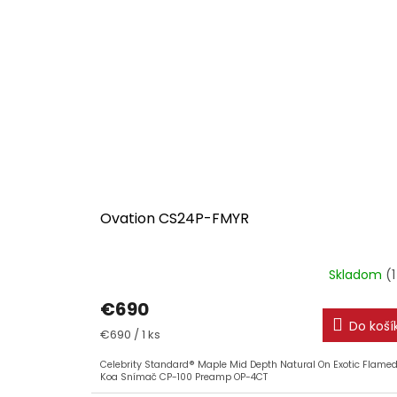
Ovation CS24P-FMYR
Skladom
(1
€690
Do koší
Jednotková
€690 / 1 ks
cena:
Celebrity Standard® Maple Mid Depth Natural On Exotic Flame
Koa Snímač CP-100 Preamp OP-4CT