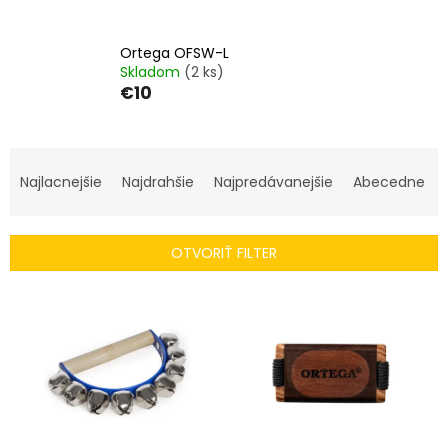
Ortega OFSW-L
Skladom
(2 ks)
€10
R
a
Najlacnejšie
Najdrahšie
Najpredávanejšie
Abecedne
d
e
n
OTVORIŤ FILTER
i
e
V
p
ý
r
p
o
i
d
s
u
p
k
r
t