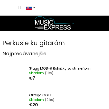
Prejsť
NÁKU
na
obsah
KOŠÍK
Perkusie ku gitarám
Najpredávanejšie
Stagg MOB-9 Rolničky so strmeňom
Skladom
(1 ks)
€7
Ortega OGFT
Skladom
(2 ks)
€20