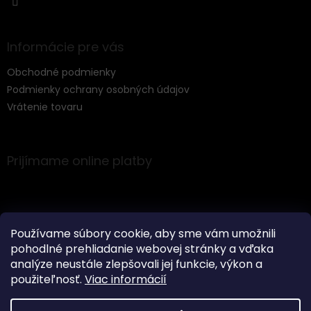
k
y
v
Informácie pre vás
ý
p
Obchodné podmienky
i
s
Podmienky ochrany osobných údajov
u
Vrátenie tovaru
Prijímame online platby
Používame súbory cookie, aby sme vám umožnili
pohodlné prehliadanie webovej stránky a vďaka
Instagram
analýze neustále zlepšovali jej funkcie, výkon a
použiteľnosť.
Viac informácií