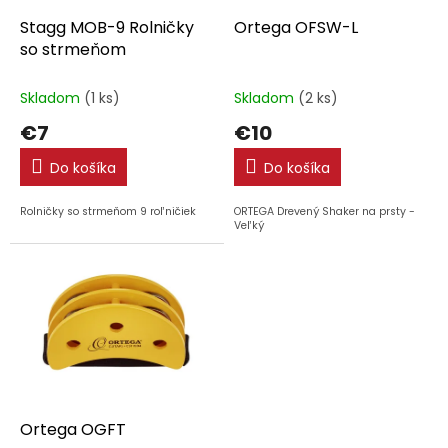
o
o
d
Stagg MOB-9 Rolničky
Ortega OFSW-L
v
u
so strmeňom
k
t
Skladom
(1 ks)
Skladom
(2 ks)
o
€7
€10
v
Do košíka
Do košíka
Rolničky so strmeňom 9 roľničiek
ORTEGA Drevený Shaker na prsty -
Veľký
Ortega OGFT