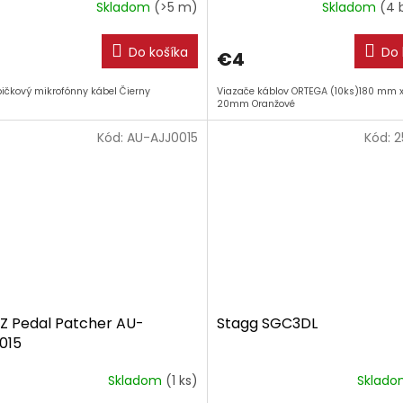
Skladom
(>5 m)
Skladom
(4 
Do košíka
Do 
€4
pičkový mikrofónny kábel Čierny
Viazače káblov ORTEGA (10ks)180 mm 
20mm Oranžové
Kód:
AU-AJJ0015
Kód:
2
Z Pedal Patcher AU-
Stagg SGC3DL
015
Skladom
(1 ks)
Sklad