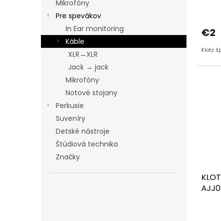
Mikrofóny
v
Pre spevákov
In Ear monitoring
€2
Káble
Klotz š
XLR→XLR
Jack → jack
Mikrofóny
Notové stojany
Perkusie
Suveníry
Detské nástroje
Štúdiová technika
Značky
KLOT
AJJ0