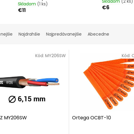
Skladom
(2 ks)
Skladom
(1 ks)
€6
€11
cnejšie
Najdrahšie
Najpredávanejšie
Abecedne
Kód:
MY206SW
Kód:
Z MY206SW
Ortega OCBT-10