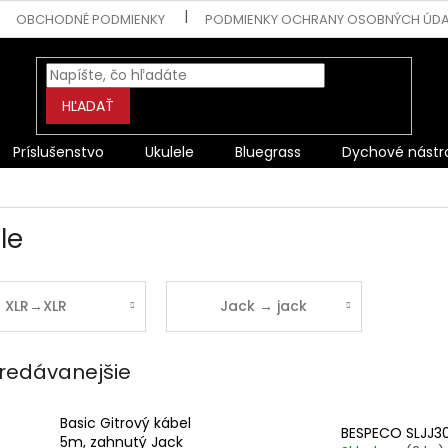
OBCHODNÉ PODMIENKY
PODMIENKY OCHRANY OSOBNÝCH ÚD
HĽADAŤ
Príslušenstvo
Ukulele
Bluegrass
Dychové nástr
le
XLR→XLR
Jack → jack
redávanejšie
Basic Gitrový kábel
BESPECO SLJJ3
5m, zahnutý Jack