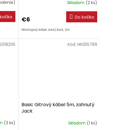
balenie)
Skladom
(2 ks)
košíka
Do košíka
€6
x
Nástrojový kábel Jack/Jack, 3m
5018205
Kód:
HN255789
Basic Gitrový kábel 5m, zahnutý
Jack
om
(3 ks)
Skladom
(1 ks)