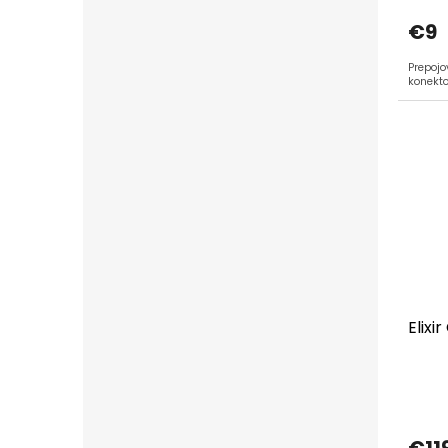
€9
Prepojo
konekt
Elixi