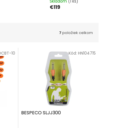
Skladom
(1 ks)
€119
7
položiek celkom
OCBT-10
Kód:
HN104715
BESPECO SLJJ300