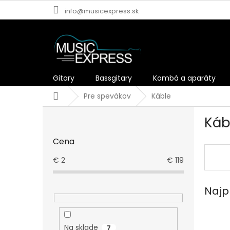
Prejsť
info@musicexpress.sk
na
obsah
Gitary
Bassgitary
Kombá a aparáty
Domov
Pre spevákov
Káble
B
Káb
o
č
Cena
n
ý
€
2
€
119
p
a
Najp
n
e
l
Na sklade
7