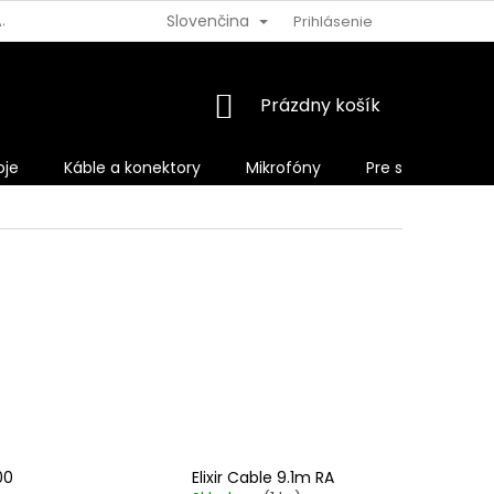
Slovenčina
AJOV
VRÁTENIE TOVARU
Prihlásenie
NÁKUPNÝ
Prázdny košík
KOŠÍK
oje
Káble a konektory
Mikrofóny
Pre spevákov
00
Elixir Cable 9.1m RA