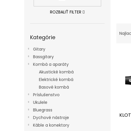
ROZBALIŤ FILTER
R
Preskočiť
a
Najla
Kategórie
kategórie
d
e
Gitary
V
n
Bassgitary
ý
i
p
e
Kombá a aparáty
i
p
Akustické kombá
s
r
Elektrické kombá
p
o
Basové kombá
r
d
Príslušenstvo
o
u
d
Ukulele
k
u
t
Bluegrass
KLOT
k
o
Dychové nástroje
t
v
Káble a konektory
o