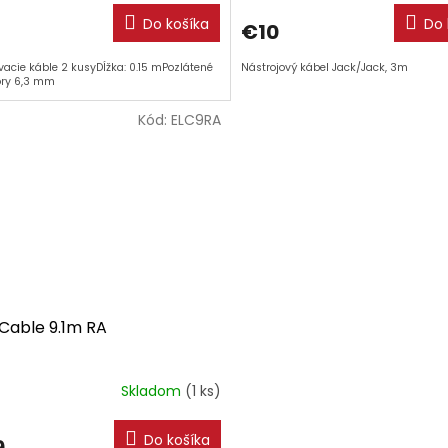
Do košíka
Do 
€10
vacie káble 2 kusyDĺžka: 0.15 mPozlátené
Nástrojový kábel Jack/Jack, 3m
ory 6,3 mm
Kód:
ELC9RA
r Cable 9.1m RA
Skladom
(1 ks)
Do košíka