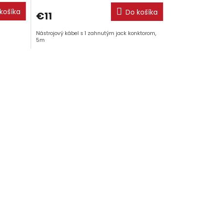
košíka
Do košíka
€11
Nástrojový kábel s 1 zahnutým jack konktorom,
5m