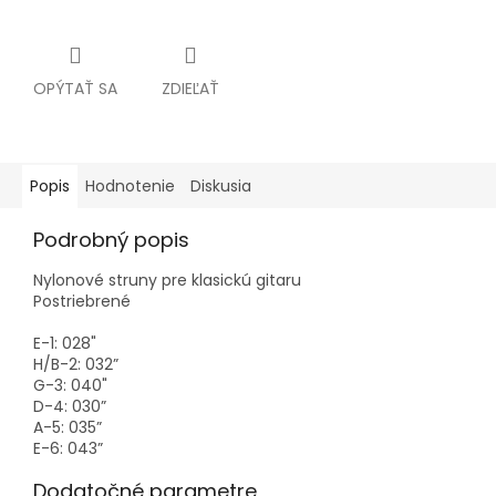
OPÝTAŤ SA
ZDIEĽAŤ
Popis
Hodnotenie
Diskusia
Podrobný popis
Nylonové struny pre klasickú gitaru
Postriebrené
E-1: 028"
H/B-2: 032”
G-3: 040"
D-4: 030”
A-5: 035”
E-6: 043”
Dodatočné parametre