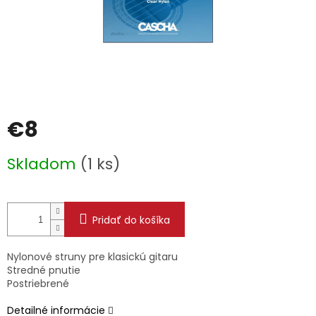
€8
Jednotková
Skladom
(1 ks)
cena:
Pridať do košíka
Nylonové struny pre klasickú gitaru
Stredné pnutie
Postriebrené
Detailné informácie