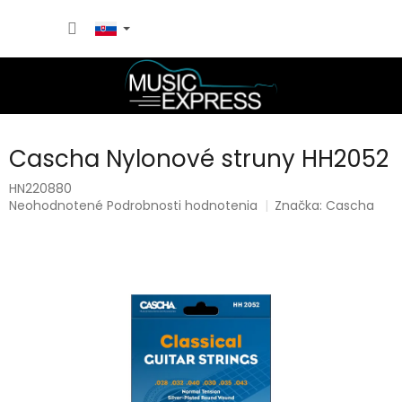
Prejsť
NÁKU
na
obsah
KOŠÍK
Cascha Nylonové struny HH2052
HN220880
Priemerné
Neohodnotené
Podrobnosti hodnotenia
Značka:
Cascha
hodnotenie
produktu
je
0,0
z
5
hviezdičiek.