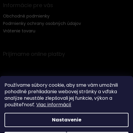
Informácie pre vás
Obchodné podmienky
Podmienky ochrany osobných údajov
Vrátenie tovaru
Prijímame online platby
Používame súbory cookie, aby sme vám umožnili
pohodlné prehliadanie webovej stránky a vďaka
Instagram
analýze neustále zlepšovali jej funkcie, výkon a
použiteľnosť.
Viac informácií
Nastavenie
Vytvoril Shoptet