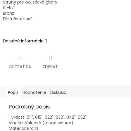
Struny pre akustické gitary
11"-52"
Bronz
Dlhá životnosť
Detailné informácie
OPÝTAŤ SA
ZDIEĽAŤ
Popis
Hodnotenie
Diskusia
Podrobný popis
Tvrdosť: 011", 015", 022", 032", 042", 052"
Vinutie: Valcové (round wound)
Materiál: Bronz