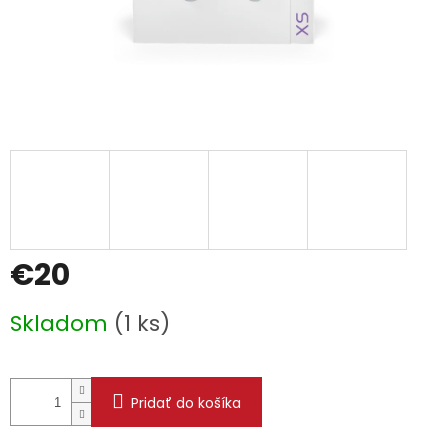
€20
Jednotková
Skladom
(1 ks)
cena:
Pridať do košíka