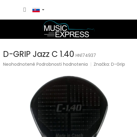
Prejsť
NÁKU
na
obsah
KOŠÍK
D-GRIP Jazz C 1.40
HN174937
Priemerné
Neohodnotené
Podrobnosti hodnotenia
Značka:
D-Grip
hodnotenie
produktu
je
0,0
z
5
hviezdičiek.