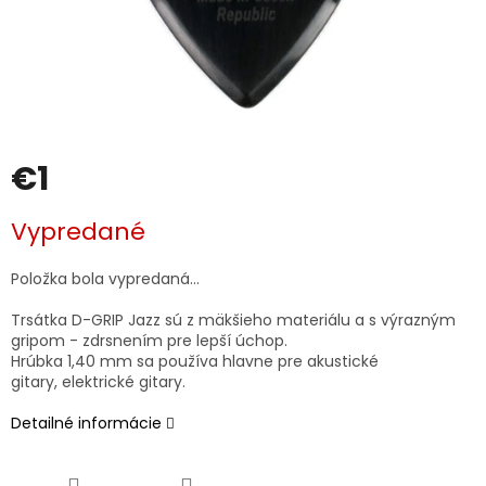
€1
Jednotková
Vypredané
cena:
Položka bola vypredaná…
Trsátka D-GRIP Jazz sú z mäkšieho materiálu a s výrazným
gripom - zdrsnením pre lepší úchop.
Hrúbka 1,40 mm sa používa hlavne pre akustické
gitary, elektrické gitary.
Detailné informácie