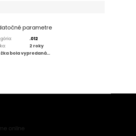
datočné parametre
gória
:
.012
uka
:
2 roky
ožka bola vypredaná…
me online