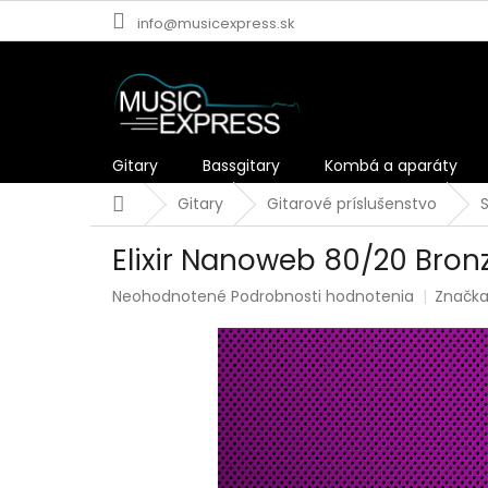
Prejsť
info@musicexpress.sk
na
obsah
Gitary
Bassgitary
Kombá a aparáty
Domov
Gitary
Gitarové príslušenstvo
Elixir Nanoweb 80/20 Bron
Priemerné
Neohodnotené
Podrobnosti hodnotenia
Značk
hodnotenie
produktu
je
0,0
z
5
hviezdičiek.