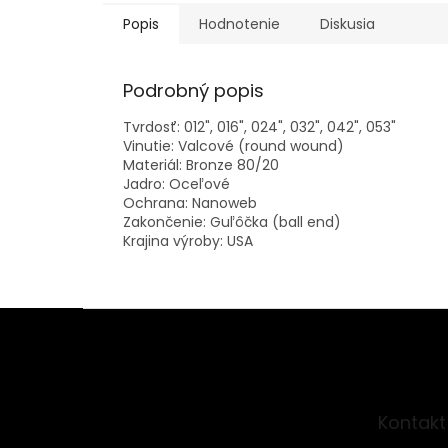
Popis
Hodnotenie
Diskusia
Podrobný popis
Tvrdosť: 012", 016", 024", 032", 042", 053"
Vinutie: Valcové (round wound)
Materiál: Bronze 80/20
Jadro: Oceľové
Ochrana: Nanoweb
Zakončenie: Guľôčka (ball end)
Krajina výroby: USA
Z
á
p
ä
t
Kontakt
i