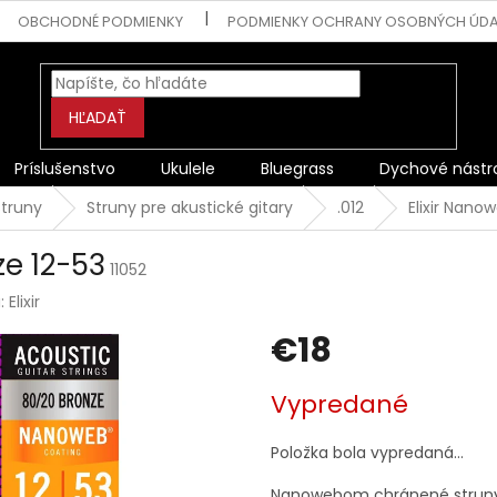
OBCHODNÉ PODMIENKY
PODMIENKY OCHRANY OSOBNÝCH ÚD
HĽADAŤ
Príslušenstvo
Ukulele
Bluegrass
Dychové nástr
Struny
Struny pre akustické gitary
.012
Elixir Nano
ze 12-53
11052
a:
Elixir
€18
Jednotková
Vypredané
cena:
Položka bola vypredaná…
Nanowebom chránené struny p