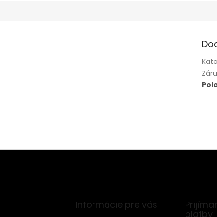
Do
Kate
Zár
Pol
Informácie pre vás
Prijíma
platby