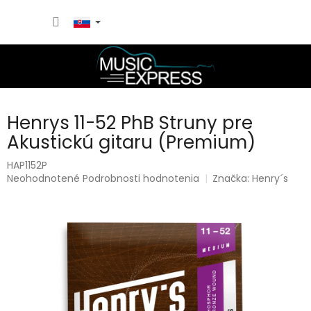
Prejsť
NÁKU
na
obsah
KOŠÍK
Henrys 11-52 PhB Struny pre
Akustickú gitaru (Premium)
HAP1152P
Priemerné
Neohodnotené
Podrobnosti hodnotenia
Značka:
Henry´s
hodnotenie
produktu
je
0,0
z
5
hviezdičiek.