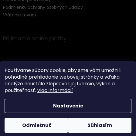
Podmienky ochrany osobných údajov
Vrátenie tovaru
Prijímame online platby
Používame súbory cookie, aby sme vám umožnili
pohodlné prehliadanie webovej stránky a vďaka
Instagram
analýze neustále zlepšovali jej funkcie, výkon a
použiteľnosť.
Viac informácií
Nastavenie
Vytvoril Shoptet
Odmietnuť
Súhlasím
Copyright 2026
Music Express
. Všetky práva vyhradené.