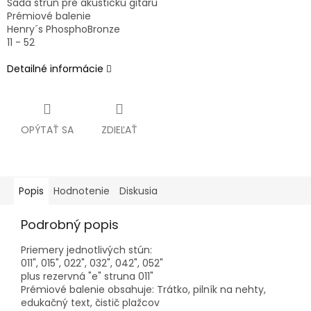
Sada strún pre akustickú gitaru
Prémiové balenie
Henry´s PhosphoBronze
11 - 52
Detailné informácie
OPÝTAŤ SA
ZDIEĽAŤ
Popis
Hodnotenie
Diskusia
Podrobný popis
Priemery jednotlivých stún:
011", 015", 022", 032", 042", 052"
plus rezervná "e" struna 011"
Prémiové balenie obsahuje: Trátko, pilník na nehty,
edukačný text, čistič plažcov