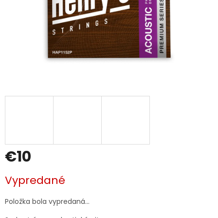
€10
Jednotková
Vypredané
cena:
Položka bola vypredaná…