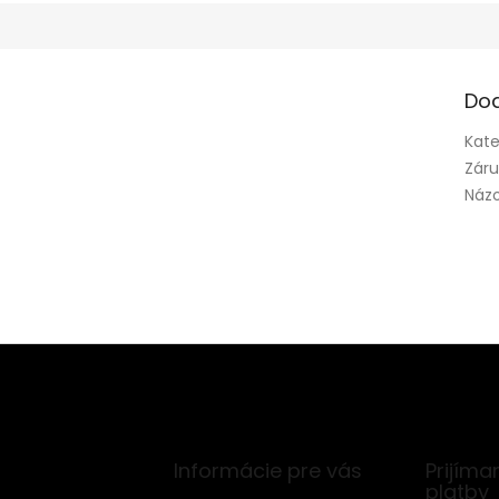
Do
Kate
Zár
Náz
Informácie pre vás
Prijíma
platby