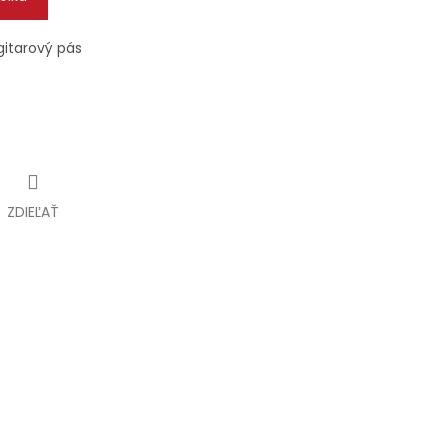
gitarový pás
ZDIEĽAŤ