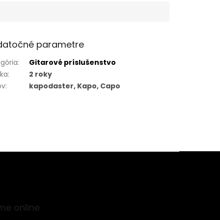
datočné parametre
gória
:
Gitarové príslušenstvo
uka
:
2 roky
ov
:
kapodaster, Kapo, Capo
me online