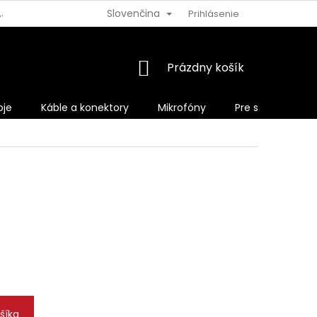
Slovenčina
AJOV
VRÁTENIE TOVARU
Prihlásenie
NÁKUPNÝ
Prázdny košík
KOŠÍK
oje
Káble a konektory
Mikrofóny
Pre spevákov
šíka