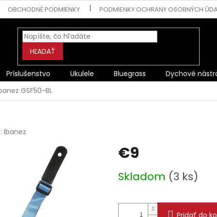
OBCHODNÉ PODMIENKY
PODMIENKY OCHRANY OSOBNÝCH ÚD
HĽADAŤ
Príslušenstvo
Ukulele
Bluegrass
Dychové nástr
Ibanez GSF50-BL
a:
Ibanez
€9
Jednotková
Skladom
(3 ks)
cena:
Pridať do ko