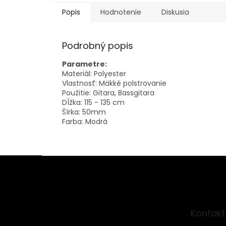
Popis
Hodnotenie
Diskusia
Podrobný popis
Parametre:
Materiál: Polyester
Vlastnosť: Mäkké polstrovanie
Použitie: Gitara, Bassgitara
Dĺžka: 115 - 135 cm
Šírka: 50mm
Farba: Modrá
Z
á
p
ä
t
Kontakt
i