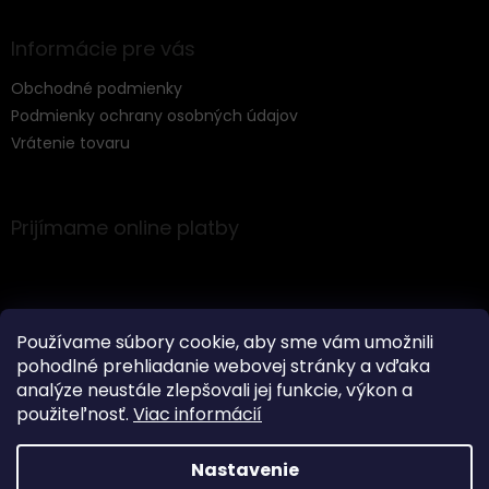
Informácie pre vás
Obchodné podmienky
Podmienky ochrany osobných údajov
Vrátenie tovaru
Prijímame online platby
Používame súbory cookie, aby sme vám umožnili
pohodlné prehliadanie webovej stránky a vďaka
Instagram
analýze neustále zlepšovali jej funkcie, výkon a
použiteľnosť.
Viac informácií
Nastavenie
Vytvoril Shoptet