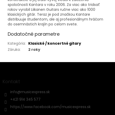
spoločnosti Kantara v roku 2006. Za viac ako tridsať
rokov vyrobil Liikanen Guitars ručne viac ako 1000
klasických gitár. Teraz je pod značkou Kantare
distribuuje študentom, ale aj profesionálnym hráčom
do osemnástich krajín po celom svete.
Dodatočné parametre
Kategória
:
Klasické / koncertné gitary
Záruka
:
2 roky
Z
á
p
ä
Kontakt
t
i
info
@
musicexpress.sk
e
+421 914 345 577
https://www.facebook.com/musicexpress.sk