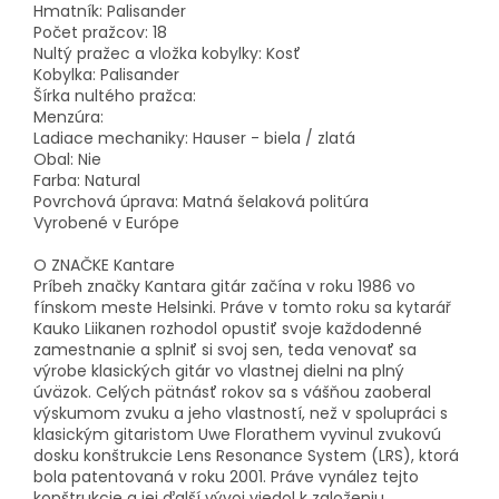
Hmatník: Palisander
Počet pražcov: 18
Nultý pražec a vložka kobylky: Kosť
Kobylka: Palisander
Šírka nultého pražca:
Menzúra:
Ladiace mechaniky: Hauser - biela / zlatá
Obal: Nie
Farba: Natural
Povrchová úprava: Matná šelaková politúra
Vyrobené v Európe
O ZNAČKE Kantare
Príbeh značky Kantara gitár začína v roku 1986 vo
fínskom meste Helsinki. Práve v tomto roku sa kytarář
Kauko Liikanen rozhodol opustiť svoje každodenné
zamestnanie a splniť si svoj sen, teda venovať sa
výrobe klasických gitár vo vlastnej dielni na plný
úväzok. Celých pätnásť rokov sa s vášňou zaoberal
výskumom zvuku a jeho vlastností, než v spolupráci s
klasickým gitaristom Uwe Florathem vyvinul zvukovú
dosku konštrukcie Lens Resonance System (LRS), ktorá
bola patentovaná v roku 2001. Práve vynález tejto
konštrukcie a jej ďalší vývoj viedol k založeniu