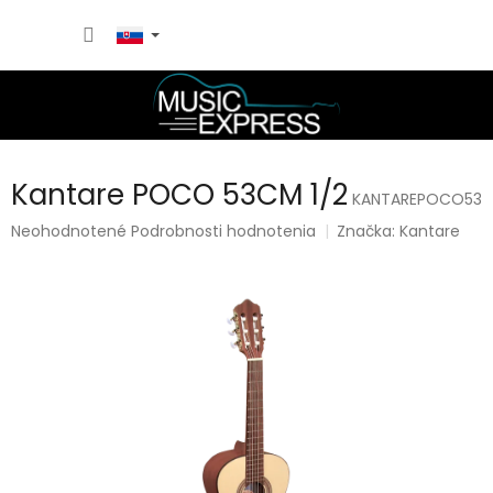
Prejsť
NÁKU
na
obsah
KOŠÍK
Kantare POCO 53CM 1/2
KANTAREPOCO53
Priemerné
Neohodnotené
Podrobnosti hodnotenia
Značka:
Kantare
hodnotenie
produktu
je
0,0
z
5
hviezdičiek.