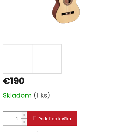
€190
Jednotková
Skladom
(1 ks)
cena:
Pridať do košíka