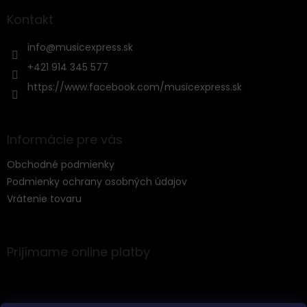
p
ä
Kontakt
t
i
info
@
musicexpress.sk
e
+421 914 345 577
https://www.facebook.com/musicexpress.sk
Informácie pre vás
Obchodné podmienky
Podmienky ochrany osobných údajov
Vrátenie tovaru
Prijímame online platby