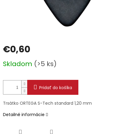
€0,60
Jednotková
Skladom
(>5 ks)
cena:
Pridať do košíka
Trsátko ORTEGA S-Tech standard 1,20 mm
Detailné informácie