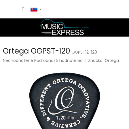
Prejsť
NÁKU
na
obsah
KOŠÍK
Ortega OGPST-120
OGPST12-120
Priemerné
Neohodnotené
Podrobnosti hodnotenia
Značka:
Ortega
hodnotenie
produktu
je
0,0
z
5
hviezdičiek.