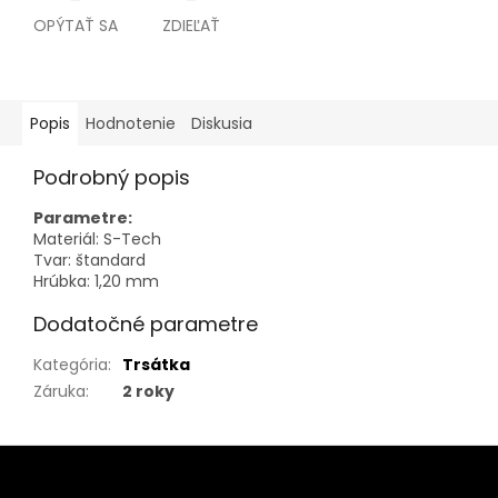
OPÝTAŤ SA
ZDIEĽAŤ
Popis
Hodnotenie
Diskusia
Podrobný popis
Parametre:
Materiál: S-Tech
Tvar: štandard
Hrúbka: 1,20 mm
Dodatočné parametre
Kategória
:
Trsátka
Záruka
:
2 roky
Z
á