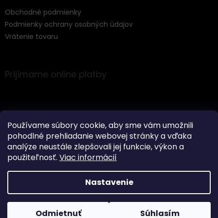
Obchodné podmienky
Podmienky ochrany osobných údajov
Vrátenie tovaru
Prijímame online platby
Používame súbory cookie, aby sme vám umožnili
pohodlné prehliadanie webovej stránky a vďaka
Instagram
analýze neustále zlepšovali jej funkcie, výkon a
použiteľnosť.
Viac informácií
Nastavenie
Vytvoril Shoptet
Odmietnuť
Súhlasím
Copyright 2026
Music Express
. Všetky práva vyhradené.