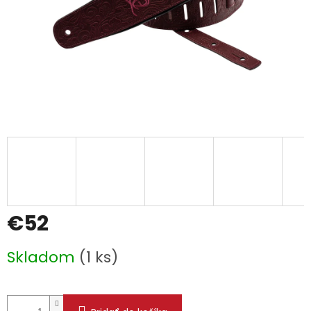
€52
Jednotková
Skladom
(1 ks)
cena: