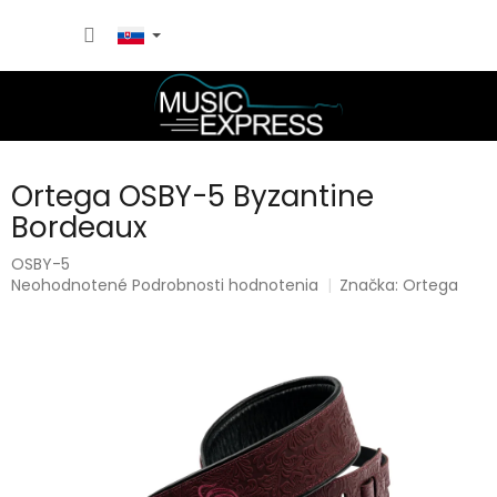
Prejsť
NÁKU
na
obsah
KOŠÍK
Ortega OSBY-5 Byzantine
Bordeaux
OSBY-5
Priemerné
Neohodnotené
Podrobnosti hodnotenia
Značka:
Ortega
hodnotenie
produktu
je
0,0
z
5
hviezdičiek.