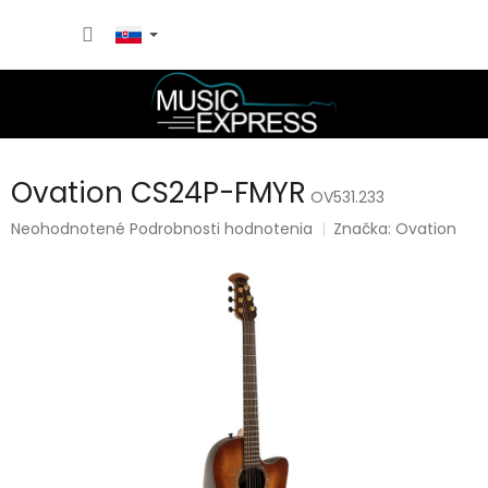
Prejsť
NÁKU
na
obsah
KOŠÍK
Ovation CS24P-FMYR
OV531.233
Priemerné
Neohodnotené
Podrobnosti hodnotenia
Značka:
Ovation
hodnotenie
produktu
je
0,0
z
5
hviezdičiek.