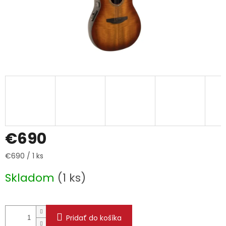
€690
Jednotková
€690 / 1 ks
cena:
Skladom
(1 ks)
Pridať do košíka