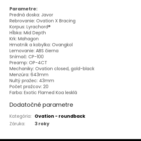
Parametre:
Predná doska: Javor
Rebrovanie: Ovation X Bracing
Korpus: Lyrachord®
Hĺbka: Mid Depth
Krk: Mahagon
Hmatník a kobylka: Ovangkol
Lemovanie: ABS čierna
Snímač: CP-100
Preamp: OP-4CT
Mechaniky: Ovation closed, gold-black
Menzúra: 643mm
Nultý pražec: 43mm
Počet pražcov: 20
Farba: Exotic Flamed Koa lesklá
Dodatočné parametre
Kategória
:
Ovation - roundback
Záruka
:
3 roky