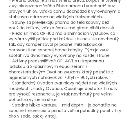
- Predná doska je z masívneho dreva, korpus je tvorený
z vysokorezonančného Fibercarbonu Lyrachord® bez
pravých uhlov, vďaka čomu dochádza k vyrovnaným a
stabilným odrazom na všetkých frekvenciách.
- Struny sa prevliekajú priamo do tela kobylky bez
použitia kolíkov, vďaka čomu má gitara dlhší dozvuk.
- Piezo snímač CP-100 má 6 snímacích výstukov, čo
vytvára vyšší prítlak pod každou strunou. Je navrhnutý
tak, aby kompenzoval prípadné mikroskopické
nerovnosti na spodnej hrane kobylky. Tým je zvuk
spoľahlivo dynamicky vyrovnaný na každej strune.
- Aktívny predzosilňvač OP-4CT s ultrapresnou
ladičkou a 3-pásmovým equalizérom s
charakteristickým Ovation zvukom, ktorý poznáte z
legendárnych nahrávok zo 70tyh - 90tych rokov.
- Štandardný Ovation tvar hlavy nájdete na všetkých
modeloch značky Ovation. Obsahuje dostatok hmoty
pre vysokú rezonanciu, je však navrhnutý pre veľmi
pohodlnú výmenu strún.
- Stredná hĺbka korpusu - mid depth - je bohatšia na
spodné frekvencie a prináša veľmi pohodlný pocit z hry
ako v sede, tak aj v stoji.