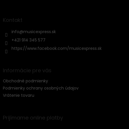
Z
á
p
ä
Kontakt
t
i
info
@
musicexpress.sk
e
+421 914 345 577
https://www.facebook.com/musicexpress.sk
Informácie pre vás
Obchodné podmienky
Podmienky ochrany osobných údajov
Vrátenie tovaru
Prijímame online platby