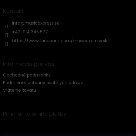
d
p
a
ä
Kontakt
c
t
i
i
info
@
musicexpress.sk
e
e
p
+421 914 345 577
r
https://www.facebook.com/musicexpress.sk
v
k
y
v
Informácie pre vás
ý
p
Obchodné podmienky
i
s
Podmienky ochrany osobných údajov
u
Vrátenie tovaru
Prijímame online platby