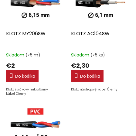
i
p
s
r
p
o
r
d
o
u
d
k
KLOTZ MY206SW
KLOTZ AC104SW
u
t
k
o
t
v
Skladom
(>5 m)
Skladom
(>5 ks)
o
€2
€2,30
v
Do košíka
Do košíka
Klotz špičkový mikrofónny
Klotz nástrojový kábel Čierny
kábel Čierny