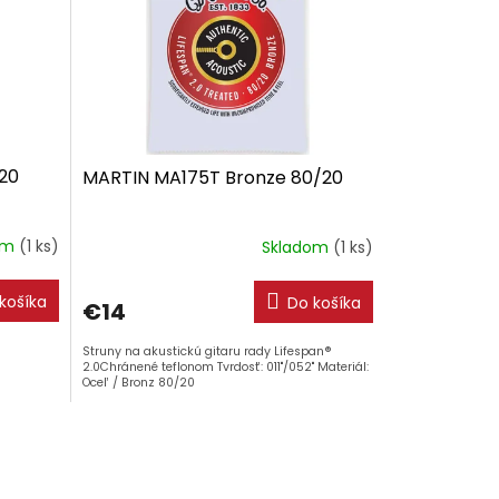
20
MARTIN MA175T Bronze 80/20
om
(1 ks)
Skladom
(1 ks)
košíka
Do košíka
€14
Struny na akustickú gitaru rady Lifespan®
2.0Chránené teflonom Tvrdosť: 011"/052" Materiál:
Oceľ / Bronz 80/20