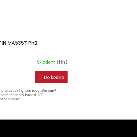
IN MA535T PhB
Skladom
(1 ks)
Do košíka
na akustickú gitaru rady Lifespan®
nené teflonom Tvrdosť: 011" -
hosphorbronz
O
v
l
á
d