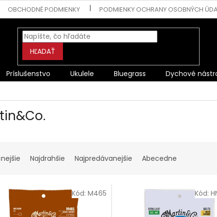
OBCHODNÉ PODMIENKY
PODMIENKY OCHRANY OSOBNÝCH ÚD
HĽADAŤ
Príslušenstvo
Ukulele
Bluegrass
Dychové nástr
tin&Co.
cnejšie
Najdrahšie
Najpredávanejšie
Abecedne
Kód:
M465
Kód:
H