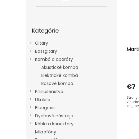
i
p
s
r
p
o
r
d
Preskočiť
o
u
Kategórie
kategórie
d
k
u
t
Gitary
Mart
k
o
Bassgitary
t
v
Kombá a aparáty
o
Akustické kombá
v
Elektrické kombá
Basové kombá
€7
Príslušenstvo
Struny
Ukulele
vinutím.
.015, .0
Bluegrass
Dychové nástroje
Káble a konektory
Mikrofóny