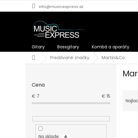
Prejsť
info@musicexpress.sk
na
obsah
Gitary
Bassgitary
Kombá a aparáty
Domov
Predávané značky
Martin&Co.
B
Mar
o
č
Cena
n
R
ý
€
7
€
15
a
p
Najla
d
a
e
n
V
n
e
ý
i
l
p
e
Na sklade
4