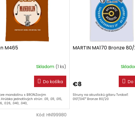
in M465
MARTIN MA170 Bronze 80/
Skladom
(1 ks)
Sklad
Do košíka
Do 
€8
 pre mandolínu s BRONZovým
Struny na akustickú gitaru Tvrdosť:
Hrúbka jednotlivých strún: .011, .011, .015,
010"/047" Bronze 80/20
26, .026, .040, .040,
Kód:
HN199980