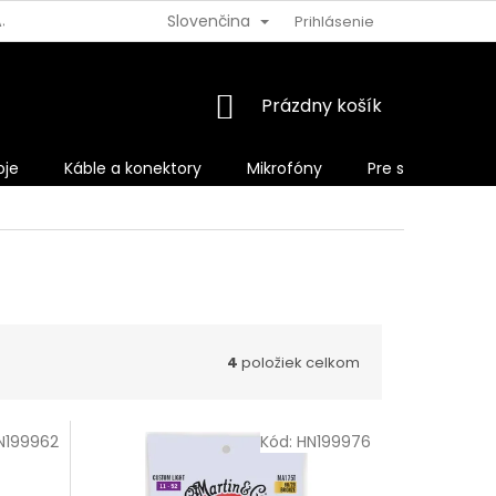
Slovenčina
AJOV
VRÁTENIE TOVARU
Prihlásenie
NÁKUPNÝ
Prázdny košík
KOŠÍK
oje
Káble a konektory
Mikrofóny
Pre spevákov
4
položiek celkom
N199962
Kód:
HN199976