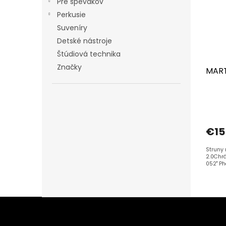
Pre spevákov
Perkusie
Suveníry
Detské nástroje
Štúdiová technika
Značky
MART
€15
Struny 
2.0Chrá
052" P
Z
á
p