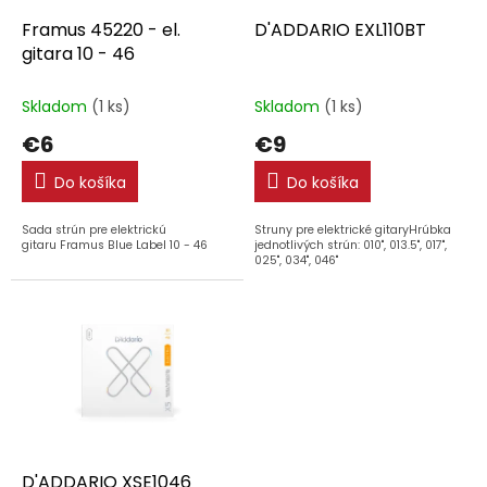
o
o
d
Framus 45220 - el.
D'ADDARIO EXL110BT
v
u
gitara 10 - 46
k
t
Skladom
(1 ks)
Skladom
(1 ks)
o
€6
€9
v
Do košíka
Do košíka
Sada strún pre elektrickú
Struny pre elektrické gitaryHrúbka
gitaru Framus Blue Label 10 - 46
jednotlivých strún: 010", 013.5", 017",
025", 034", 046"
D'ADDARIO XSE1046