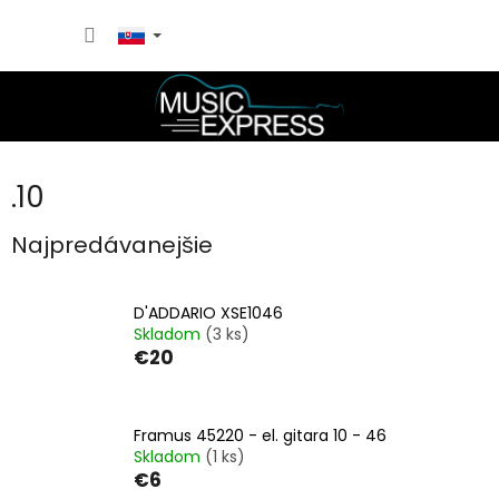
Prejsť
NÁKU
na
obsah
KOŠÍK
.10
Najpredávanejšie
D'ADDARIO XSE1046
Skladom
(3 ks)
€20
Framus 45220 - el. gitara 10 - 46
Skladom
(1 ks)
€6