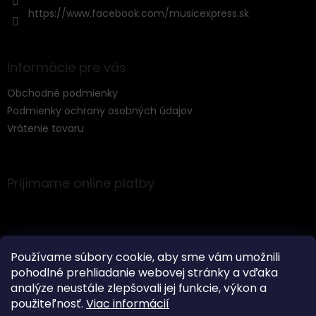
r
https://www.facebook.com/musicexpress.sk
v
k
y
v
Informácie pre vás
ý
p
Obchodné podmienky
i
s
Podmienky ochrany osobných údajov
u
Vrátenie tovaru
Prijímame online platby
Používame súbory cookie, aby sme vám umožnili
pohodlné prehliadanie webovej stránky a vďaka
Instagram
analýze neustále zlepšovali jej funkcie, výkon a
použiteľnosť.
Viac informácií