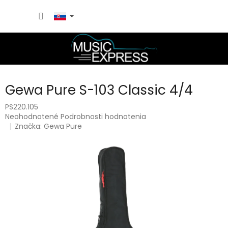
Prejsť
NÁKU
na
obsah
KOŠÍK
Gewa Pure S-103 Classic 4/4
PS220.105
Priemerné
Neohodnotené
Podrobnosti hodnotenia
hodnotenie
Značka:
Gewa Pure
produktu
je
0,0
z
5
hviezdičiek.