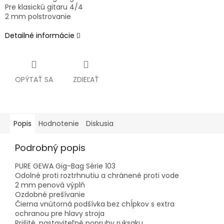
Pre klasickú gitaru 4/4
2 mm polstrovanie
Detailné informácie
OPÝTAŤ SA
ZDIEĽAŤ
Popis
Hodnotenie
Diskusia
Podrobný popis
PURE GEWA Gig-Bag Série 103
Odolné proti roztrhnutiu a chránené proti vode
2 mm penová výplň
Ozdobné prešívanie
Čierna vnútorná podšívka bez chĺpkov s extra
ochranou pre hlavy stroja
Prišité, nastaviteľné popruhy ruksaku