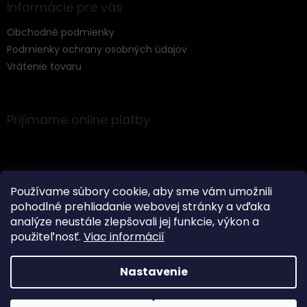
Informácie pre vás
Obchodné podmienky
Podmienky ochrany osobných údajov
Vrátenie tovaru
Prijímame online platby
Používame súbory cookie, aby sme vám umožnili
pohodlné prehliadanie webovej stránky a vďaka
Instagram
analýze neustále zlepšovali jej funkcie, výkon a
použiteľnosť.
Viac informácií
Nastavenie
Vytvoril Shoptet