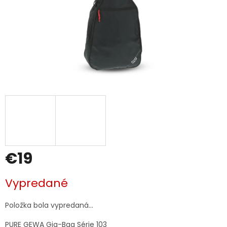
€19
Jednotková
Vypredané
cena:
Položka bola vypredaná…
PURE GEWA Gig-Bag Série 103