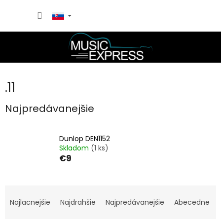
Prejsť
NÁKU
na
obsah
KOŠÍK
.11
Najpredávanejšie
Dunlop DEN1152
Skladom
(1 ks)
€9
R
a
Najlacnejšie
Najdrahšie
Najpredávanejšie
Abecedne
d