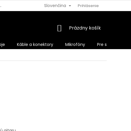
Slovenčina
AJOV
VRÁTENIE TOVARU
Prihlásenie
NÁKUPNÝ
Prázdny košík
KOŠÍK
oje
Káble a konektory
Mikrofóny
Pre spevákov
ú gitaru