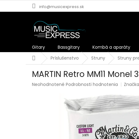
Prejsť
info@musicexpress.sk
na
obsah
Gitary
Bassgitary
Kombá a aparáty
Domov
Príslušenstvo
Struny
Struny pre
MARTIN Retro MM11 Monel 
Priemerné
Neohodnotené
Podrobnosti hodnotenia
Značk
hodnotenie
produktu
je
0,0
z
5
hviezdičiek.