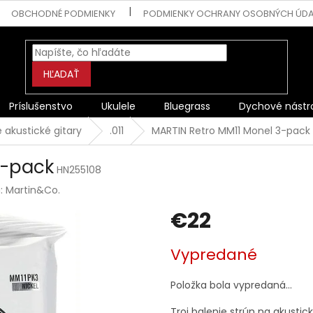
OBCHODNÉ PODMIENKY
PODMIENKY OCHRANY OSOBNÝCH ÚD
HĽADAŤ
Príslušenstvo
Ukulele
Bluegrass
Dychové nástr
 akustické gitary
.011
MARTIN Retro MM11 Monel 3-pack
3-pack
HN255108
a:
Martin&Co.
€22
Jednotková
Vypredané
cena:
Položka bola vypredaná…
Troj balenie strún na akustick