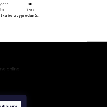
gória
:
.011
uka
:
1 rok
ožka bola vypredaná…
me online
Súhlasím